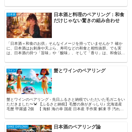
き。だけど、日本酒って専門用語が多くてちょっと難しく感...
日本酒と料理のペアリング：和食
日本酒
だけじゃない驚きの組み合わせ
「日本酒＝和食のお供」そんなイメージを持っていませんか？ 確か
に、日本酒はお刺身や天ぷら、寿司などの和食と相性抜群。でも実
は、日本酒の持つ「旨味」や「酸味」、そして「香り」は、和食以外
の料理とも驚くほどマッチするんです！ 例えば、チーズやピ...
蟹とワインのペアリング
ワイン
蟹とワインのペアリング - 先日ふるさと納税でいただいた毛ガニをい
ただきました〜🦀 【ふるさと納税】毛蟹の身がぎっしり♪ 北海道産
毛蟹 甲羅盛 2個 【 海鮮 海の幸 国産 日本産 手作業 解凍 手 汚れな
い 甲殻類 剥きガニ 剥き身 つ...
日本酒のペアリング論
SAKE DIPLOMA