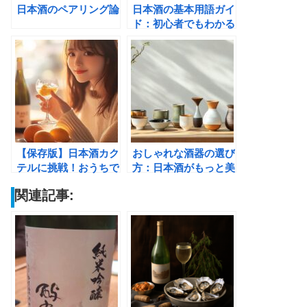
日本酒のペアリング論
日本酒の基本用語ガイ
ド：初心者でもわかる
「純米」「吟醸」「大
吟醸」
【保存版】日本酒カク
おしゃれな酒器の選び
テルに挑戦！おうちで
方：日本酒がもっと美
ゆるっと楽しめる初心
味しくなるアイテムた
関連記事:
者向けレシピ8選
ち