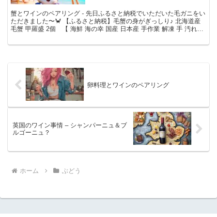
蟹とワインのペアリング - 先日ふるさと納税でいただいた毛ガニをい
ただきました〜🦀 【ふるさと納税】毛蟹の身がぎっしり♪ 北海道産
毛蟹 甲羅盛 2個 【 海鮮 海の幸 国産 日本産 手作業 解凍 手 汚れな
い 甲殻類 剥きガニ 剥き身 つ...
卵料理とワインのペアリング
英国のワイン事情 – シャンパーニュ＆ブ
ルゴーニュ？
ホーム
ぶどう