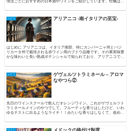
理法ごとにおすすめの日本酒やワインをご紹介しています。牡蠣は飲
み物。ペアリングを意識して、今日からより素敵な牡蠣ライフを楽し
んでください。
アリアニコ -南イタリアの至宝-
ぶどう
はじめに アリアニコは、イタリア南部、特にカンパーニャ州とバジ
リカータ州で栽培される赤ワイン用のブドウ品種です。その果実味豊
かな味わいと長い熟成ポテンシャルで知られており、アリアニコで作
られたワインは「南イタリアのバローロ」とも称されること...
ゲヴェルツトラミネール – アロマ
ぶどう
なやつら②
先日のワインスクールで飲んだオレンジワイン。これがゲヴェルツト
ラミネールメインのやつでして。フルーティな香りはしたけど、いわ
ゆるテストに出るようなライチ！！みたいな香りはしなくて、改めて
ワイン深いなって思った所存です。 ということで、今日は...
メドックの格付け制度
ワイン