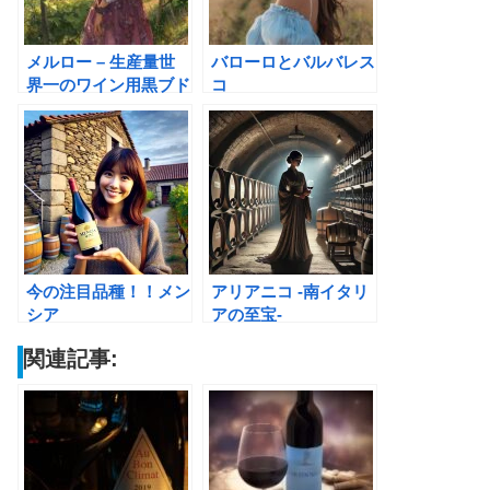
メルロー – 生産量世
バローロとバルバレス
界一のワイン用黒ブド
コ
ウ
今の注目品種！！メン
アリアニコ -南イタリ
シア
アの至宝-
関連記事: