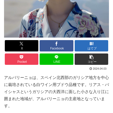
X
Facebook
はてブ
Pocket
LINE
コピー
2024.04.03
アルバリーニョは、スペイン北西部のガリシア地方を中心
に栽培されている白ワイン用ブドウ品種です。リアス・バ
イシャスというガリシアの大西洋に面した小さな入り江に
囲まれた地域が、アルバリーニョの主産地となっていま
す。