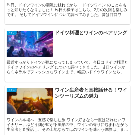
昨日、ドイツワインの潮流に触れてから、 ドイツワイン のことをも
っと知りたくなりました！ 昨日の様子はこちら。2月の次回も楽しみ
です。 そしてドイツワインについて調べてみました。昔は甘口ワイ
ンのイメージでしたが、モダンなドイツワインの特徴は...
ドイツ料理とワインのペアリング
ワイン
最近すっかりドイツが気になってしまっていて、今日はドイツ料理と
ドイツワインのペアリング について調べてきました。甘口ワインか
らミネラルでフレッシュなワインまで、幅広いドイツワインなら、ど
んな料理でも合わせるものが見つかるはず！ ドイツ料理...
ワイン生産者と直接話せる！ワイ
ワイン
ンツーリズムの魅力
ワインの本場へ—五感で楽しむ旅 ワイン好きなら一度は訪れたいワ
イナリー。ぶどう畑が広がる風景の中、ワインの香りに包まれながら
生産者と直接話し、その土地ならではのワインを味わう体験は、まさ
に至福の時間です。 ワインツーリズムは、ワインをもっと...