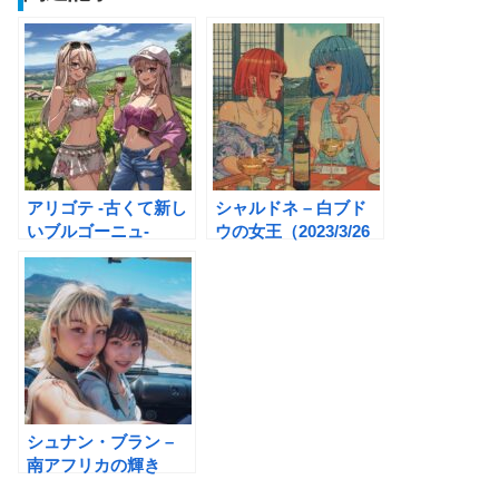
アリゴテ -古くて新し
シャルドネ – 白ブド
いブルゴーニュ-
ウの女王（2023/3/26
改定）
シュナン・ブラン –
南アフリカの輝き