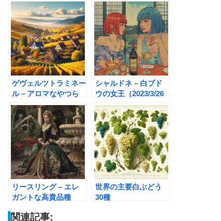
ゲヴェルツトラミネー
シャルドネ – 白ブド
ル – アロマなやつら
ウの女王（2023/3/26
②
改定）
リースリング – エレ
世界の主要白ぶどう
ガントな高貴品種
30種
関連記事: