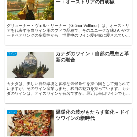
ー：オーストリアの白胡椒
グリューナー・ヴェルトリーナー（Grüner Veltliner）は、オーストリ
アを代表する白ワイン用のブドウ品種で、そのユニークな味わいやフ
ードペアリングの多様性から、世界中のワイン愛好家に愛されていま
す。今回は、グリューナー・ヴェルトリ...
カナダのワイン：自然の恩恵と革
ワイン
新の融合
カナダは、美しい自然環境と多様な気候条件を持つ国として知られて
いますが、そのワイン産業もまた、独自の魅力を持っています。カナ
ダのワインは、アイスワインが有名ですが。最近は辛口ワインでも国
際的に高い評価を得ています。ここでは、カナダの主要なワ...
温暖化の波がもたらす変化 – ドイ
ワイン
ツワインの新時代